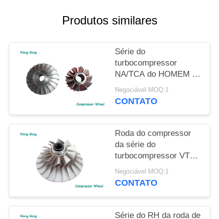
POLICY
Produtos similares
Série do
turbocompressor
NA/TCA do HOMEM do
impulsor IHI da roda do
Negociável MOQ:1
compressor do
CONTATO
turbocompressor
Roda do compressor
da série do
turbocompressor VTC
de Marine Diesel
Negociável MOQ:1
Engine ABB
CONTATO
Série do RH da roda de