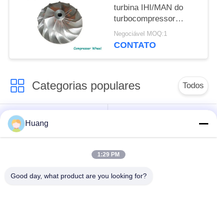
turbina IHI/MAN do
turbocompressor
Martine Turbocharger
Negociável MOQ:1
CONTATO
Categorias populares
Todos
Marine Turbocharger
Turbocompressor de
Huang
Parts
ABB
1:29 PM
Mitsubishi
Turbocompressor do
ENCONTROU o
HOMEM de IHI
Good day, what product are you looking for?
turbocompressor
Alojamento de
Eixo do