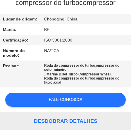
CONTROLE
compressor do turbocompressor
DA
Lugar de origem:
Chongqing, China
QUALIDADE
Marca:
BF
CONTACTE-
Certificação:
ISO 9001:2000
NOS
Número do
NA/TCA
modelo:
NOTÍCIA
Realçar:
Roda do compressor do turbocompressor do
setor mineiro
,
,
Marine Billet Turbo Compressor Wheel
Roda do compressor do turbocompressor do
fluxo axial
MAPA
DO
FALE CONOSCO!
SITE
DESDOBRAR DETALHES
PRIVACY