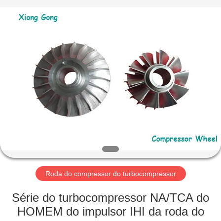
Xionggong
Mechanical
&
Electrical
Co.,
Ltd..
All
Rights
CASA
Reserved.
PRODUTOS
SOBRE
NÓS
EXCURSÃO
DA
Roda do compressor do turbocompressor
FÁBRICA
Série do turbocompressor NA/TCA do
HOMEM do impulsor IHI da roda do