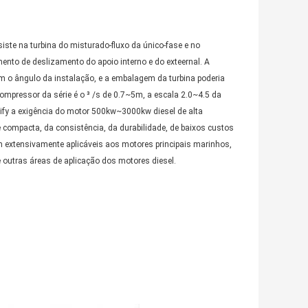
ste na turbina do misturado-fluxo da único-fase e no
mento de deslizamento do apoio interno e do exteernal. A
m o ângulo da instalação, e a embalagem da turbina poderia
ocompressor da série é o ³ /s de 0.7~5m, a escala 2.0~4.5 da
tify a exigência do motor 500kw~3000kw diesel de alta
 compacta, da consistência, da durabilidade, de baixos custos
m extensivamente aplicáveis aos motores principais marinhos,
 outras áreas de aplicação dos motores diesel.