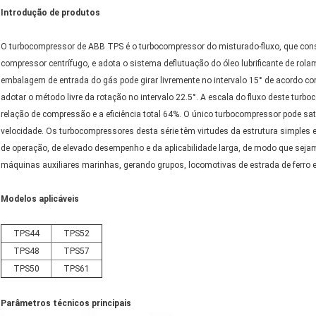
Introdução de produtos
O turbocompressor de ABB TPS é o turbocompressor do misturado-fluxo, que consi
compressor centrífugo, e adota o sistema deflutuação do óleo lubrificante de rola
embalagem de entrada do gás pode girar livremente no intervalo 15° de acordo co
adotar o método livre da rotação no intervalo 22.5°. A escala do fluxo deste turb
relação de compressão e a eficiência total 64%. O único turbocompressor pode sa
velocidade. Os turbocompressores desta série têm virtudes da estrutura simples e
de operação, de elevado desempenho e da aplicabilidade larga, de modo que seja
máquinas auxiliares marinhas, gerando grupos, locomotivas de estrada de ferro e
Modelos aplicáveis
TPS44
TPS52
TPS48
TPS57
TPS50
TPS61
Parâmetros técnicos principais