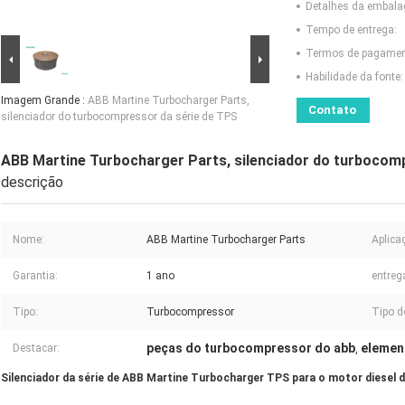
Detalhes da embal
Tempo de entrega:
Termos de pagamen
Habilidade da fonte:
Imagem Grande :
ABB Martine Turbocharger Parts,
Contato
silenciador do turbocompressor da série de TPS
ABB Martine Turbocharger Parts, silenciador do turbocom
descrição
Nome:
ABB Martine Turbocharger Parts
Aplica
Garantia:
1 ano
entreg
Tipo:
Turbocompressor
Tipo d
peças do turbocompressor do abb
elemen
Destacar:
,
Silenciador da série de ABB Martine Turbocharger TPS para o motor diesel d