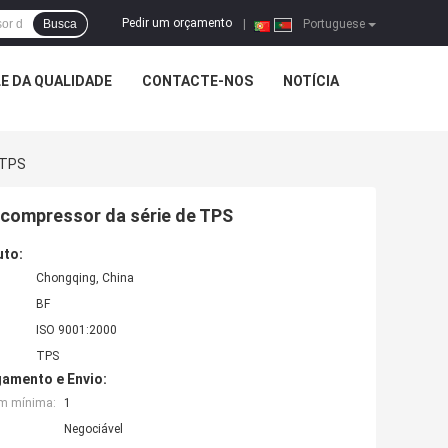
Pedir um orçamento
Busca
|
Portuguese
E DA QUALIDADE
CONTACTE-NOS
NOTÍCIA
 TPS
ocompressor da série de TPS
uto:
Chongqing, China
BF
ISO 9001:2000
TPS
amento e Envio:
em mínima:
1
Negociável