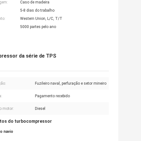
agem:
Caso de madeira
5-8 dias do trabalho
to:
Western Union, L/C, T/T
5000 partes pelo ano
pressor da série de TPS
ção:
Fuzileiro naval, perfuração e setor mineiro
a:
Pagamento recebido
o motor:
Diesel
tos do turbocompressor
o navio