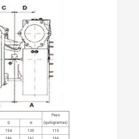
Peso
(quilogramas)
G
H
154
135
115
186
161
166