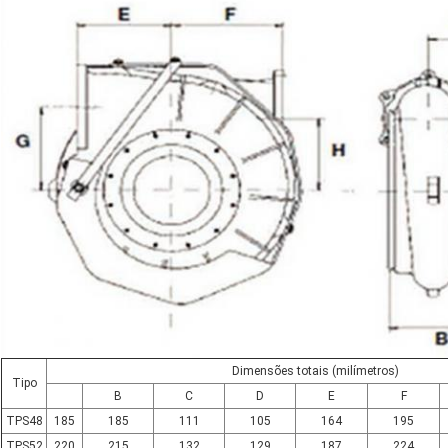
Dimensões totais (milímetros)
Tipo
B
C
D
E
F
TPS48
185
185
111
105
164
195
TPS52
220
215
132
129
187
224