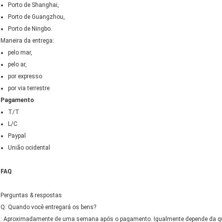
Porto de Shanghai,
Porto de Guangzhou,
Porto de Ningbo.
Maneira da entrega:
pelo mar,
pelo ar,
por expresso
por via terrestre
Pagamento
T/T
L/C
Paypal
União ocidental
FAQ
Perguntas & respostas
Q: Quando você entregará os bens?
: Aproximadamente de uma semana após o pagamento. Igualmente depende da quan