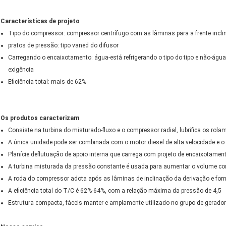
Características de projeto
Tipo do compressor: compressor centrífugo com as lâminas para a frente incli
pratos de pressão: tipo vaned do difusor
Carregando o encaixotamento: água-está refrigerando o tipo do tipo e não-água
exigência
Eficiência total: mais de 62%
Os produtos caracterizam
Consiste na turbina do misturado-fluxo e o compressor radial, lubrifica os rola
A única unidade pode ser combinada com o motor diesel de alta velocidade e 
Planície deflutuação de apoio interna que carrega com projeto de encaixotamen
A turbina misturada da pressão constante é usada para aumentar o volume cor
A roda do compressor adota após as lâminas de inclinação da derivação e forne
A eficiência total do T/C é 62%-64%, com a relação máxima da pressão de 4,5
Estrutura compacta, fáceis manter e amplamente utilizado no grupo de gerador 