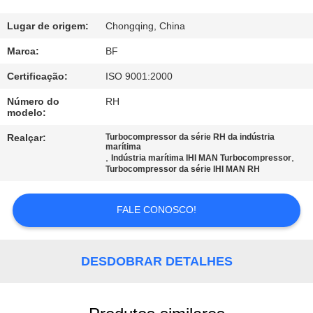
CONTROLE
DA
Lugar de origem:
Chongqing, China
QUALIDADE
Marca:
BF
Certificação:
ISO 9001:2000
CONTACTE-
Número do
RH
modelo:
NOS
Realçar:
Turbocompressor da série RH da indústria
marítima
NOTÍCIA
,
,
Indústria marítima IHI MAN Turbocompressor
Turbocompressor da série IHI MAN RH
MAPA
FALE CONOSCO!
DO
SITE
DESDOBRAR DETALHES
PRIVACY