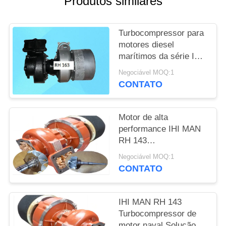
Produtos similares
POLICY
Turbocompressor para
motores diesel
marítimos da série IHI
MAN RH 163
Negociável MOQ:1
CONTATO
Motor de alta
performance IHI MAN
RH 143
Turbocompressor
Negociável MOQ:1
Motor diesel Tipo
CONTATO
IHI MAN RH 143
Turbocompressor de
motor naval Solução de