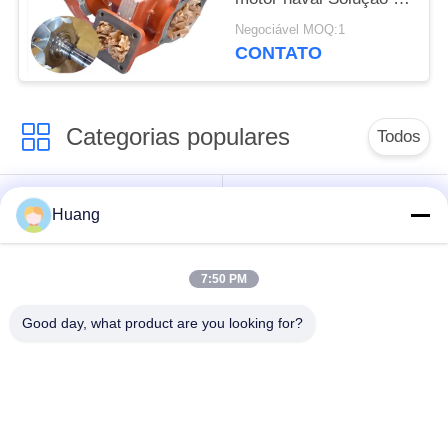
turbocompressor de
Negociável MOQ:1
alto desempenho
CONTATO
Categorias populares
Todos
Marine Turbocharger
Turbocompressor de
Huang
Parts
ABB
7:50 PM
Mitsubishi
Turbocompressor do
ENCONTROU o
HOMEM de IHI
Good day, what product are you looking for?
turbocompressor
Alojamento de
Eixo do
carregamento do
turbocompressor
turbocompressor