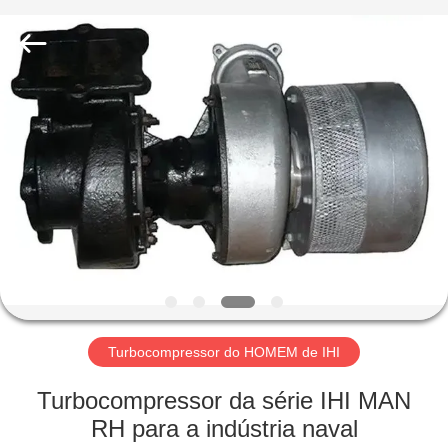
Xionggong
Mechanical
&
Electrical
Co.,
Ltd..
All
Rights
CASA
Reserved.
PRODUTOS
SOBRE
NÓS
EXCURSÃO
DA
Turbocompressor do HOMEM de IHI
FÁBRICA
Turbocompressor da série IHI MAN
RH para a indústria naval