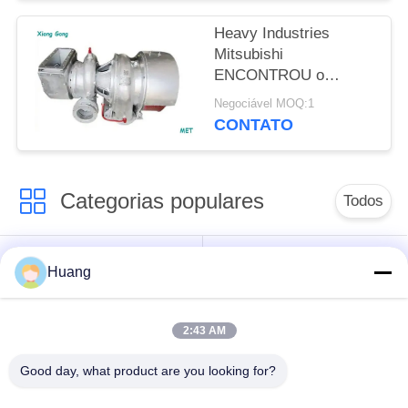
Heavy Industries
Mitsubishi
ENCONTROU o
silenciador de baixo
Negociável MOQ:1
nível de ruído do
CONTATO
turbocompressor
Categorias populares
Todos
Marine Turbocharger
Turbocompressor de
Huang
Parts
ABB
2:43 AM
Mitsubishi
Turbocompressor do
ENCONTROU o
HOMEM de IHI
Good day, what product are you looking for?
turbocompressor