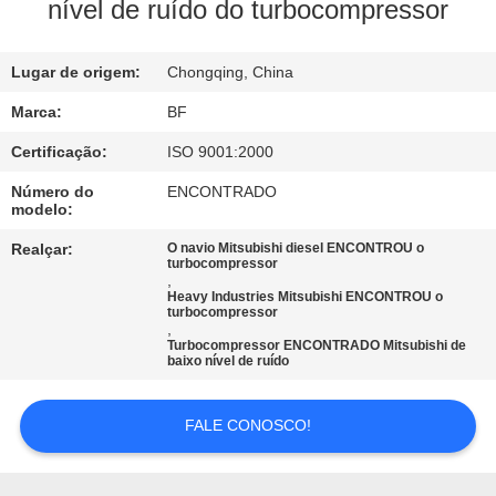
CONTROLE
nível de ruído do turbocompressor
DA
Lugar de origem:
Chongqing, China
QUALIDADE
Marca:
BF
CONTACTE-
Certificação:
ISO 9001:2000
NOS
Número do
ENCONTRADO
modelo:
NOTÍCIA
Realçar:
O navio Mitsubishi diesel ENCONTROU o
turbocompressor
,
Heavy Industries Mitsubishi ENCONTROU o
turbocompressor
MAPA
,
Turbocompressor ENCONTRADO Mitsubishi de
DO
baixo nível de ruído
SITE
FALE CONOSCO!
PRIVACY