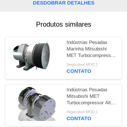
POLICY
DESDOBRAR DETALHES
Produtos similares
Indústrias Pesadas
Marinha Mitsubishi
MET Turbocompressor
para motores diesel de
Negociável MOQ:1
navios
CONTATO
Indústrias Pesadas
Mitsubishi MET
Turbocompressor Alta
Eficiência
Negociável MOQ:1
CONTATO