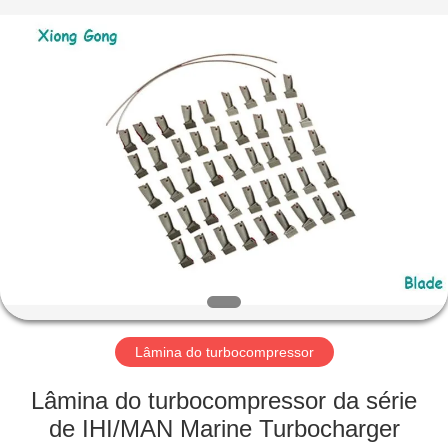
Xionggong
Mechanical
&
Electrical
Co.,
Ltd..
All
Rights
CASA
Reserved.
PRODUTOS
SOBRE
NÓS
EXCURSÃO
DA
Lâmina do turbocompressor
FÁBRICA
Lâmina do turbocompressor da série
de IHI/MAN Marine Turbocharger