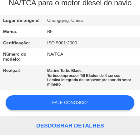
CONTROLE
NA/TCA para o motor diesel do navio
DA
Lugar de origem:
Chongqing, China
QUALIDADE
Marca:
BF
CONTACTE-
Certificação:
ISO 9001:2000
NOS
Número do
NA/TCA
modelo:
NOTÍCIA
Realçar:
,
Marine Turbo Blade
,
Turbocompressor Till Blades de 4 cursos
Lâmina integrada do turbocompressor do setor
mineiro
MAPA
DO
FALE CONOSCO!
SITE
DESDOBRAR DETALHES
PRIVACY