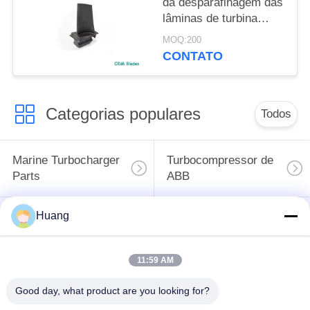
da desparafinagem das
lâminas de turbina
refrigerando do fluxo
MOQ:200
de ar da lâmina do
CONTATO
turbocompressor do
ODM
Categorias populares
Todos
Marine Turbocharger
Turbocompressor de
Parts
ABB
Huang
Mitsubishi
Turbocompressor do
ENCONTROU o
HOMEM de IHI
turbocompressor
11:59 AM
Alojamento de
Good day, what product are you looking for?
Eixo do
carregamento do