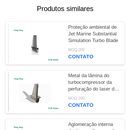
POLICY
Produtos similares
Proteção ambiental de
Jet Marine Substantial
Simulation Turbo Blade
MOQ:200
CONTATO
Metal da lâmina do
turbocompressor da
perfuração do laser de
TOFD que molda
MOQ:200
descascando a
CONTATO
remoção do núcleo
Aglomeração interna