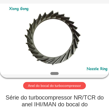
Xionggong
Mechanical
&
Electrical
Co.,
Ltd..
All
Rights
CASA
Reserved.
PRODUTOS
SOBRE
NÓS
EXCURSÃO
DA
Anel do bocal do turbocompressor
FÁBRICA
Série do turbocompressor NR/TCR do
anel IHI/MAN do bocal do