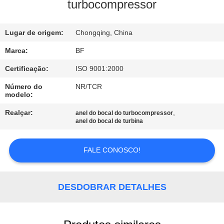
CONTROLE
turbocompressor
DA
Lugar de origem:
Chongqing, China
QUALIDADE
Marca:
BF
CONTACTE-
Certificação:
ISO 9001:2000
NOS
Número do
NR/TCR
modelo:
NOTÍCIA
Realçar:
,
anel do bocal do turbocompressor
anel do bocal de turbina
MAPA
FALE CONOSCO!
DO
SITE
DESDOBRAR DETALHES
PRIVACY