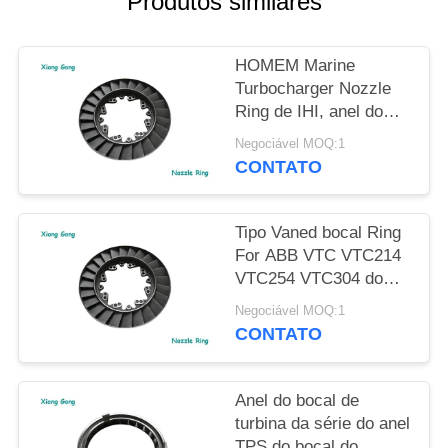
Produtos similares
POLICY
HOMEM Marine
Turbocharger Nozzle
Ring de IHI, anel do
bocal do
Negociável MOQ:1
turbocompressor da
CONTATO
série de NA/TCA
Tipo Vaned bocal Ring
For ABB VTC VTC214
VTC254 VTC304 do
difusor do
Negociável MOQ:1
turbocompressor
CONTATO
Anel do bocal de
turbina da série do anel
TPS do bocal do