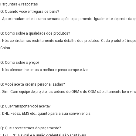
Perguntas & respostas
Q: Quando você entregará os bens?
: Aproximadamente de uma semana após o pagamento. Igualmente depende da quan
Q: Como sobre a qualidade dos produtos?
: Nós controlamos restritamente cada detalhe dos produtos. Cada produto é inspec
China.
Q: Como sobre o preço?
: Nós oferecer-lhe-emos o melhor e preço competetive.
Q: Você aceita ordens personalizadas?
: Sim. Com equipe de projeto, as ordens do OEM e do ODM são altamente bem-vin
Q: Que transporte você aceita?
: DHL, Fedex, EMS etc., quanto para a sua conveniência.
Q: Que sobre termos do pagamento?
: T/T, L/C, Paypal e a união ocidental são aceitáveis.