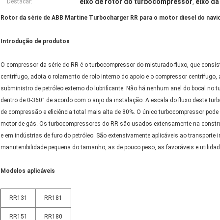
eixo de rotor do turbocompressor
eixo da
Destacar:
,
Rotor da série de ABB Martine Turbocharger RR para o motor diesel do navi
Introdução de produtos
O compressor da série do RR é o turbocompressor do misturado-fluxo, que consist
centrífugo, adota o rolamento de rolo interno do apoio e o compressor centrífugo, 
subministro de petróleo externo do lubrificante. Não há nenhum anel do bocal no 
dentro de 0-360° de acordo com o anjo da instalação. A escala do fluxo deste tur
de compressão e eficiência total mais alta de 80%. O único turbocompressor pode
motor de gás. Os turbocompressores do RR são usados extensamente na construçã
e em indústrias de furo do petróleo. São extensivamente aplicáveis ao transporte in
manutenibilidade pequena do tamanho, as de pouco peso, as favoráveis e utilida
Modelos aplicáveis
RR131
RR181
RR151
RR180