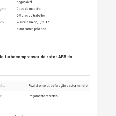
Negociável
agem:
Caso de madeira
5-8 dias do trabalho
to:
Western Union, L/C, T/T
5000 partes pelo ano
 do turbocompressor do rotor ABB do
ção:
Fuzileiro naval, perfuração e setor mineiro
a:
Pagamento recebido