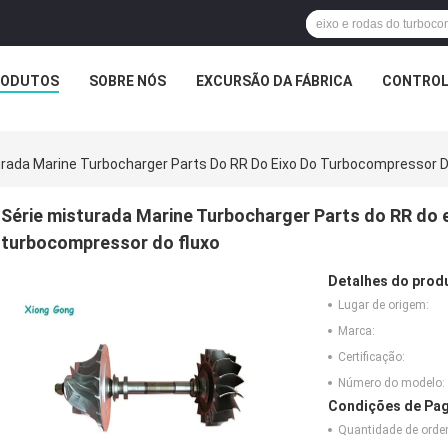
RODUTOS
SOBRE NÓS
EXCURSÃO DA FÁBRICA
CONTROL
urada Marine Turbocharger Parts Do RR Do Eixo Do Turbocompressor 
Série misturada Marine Turbocharger Parts do RR do
turbocompressor do fluxo
Detalhes do prod
Lugar de origem:
Marca:
Certificação:
Número do modelo:
Condições de Pag
Quantidade de ord