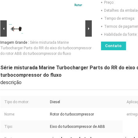
Preço:
Detalhes da embal
Tempo de entrega:
Termos de pagamen
Habilidade da fonte:
Imagem Grande :
Série misturada Marine
Contato
Turbocharger Parts do RR do eixo do turbocompressor
do rotor ABB do turbocompressor do fluxo
Série misturada Marine Turbocharger Parts do RR do eixo
turbocompressor do fluxo
descrição
Tipo do motor:
Diesel
Aplica
Nome:
Rotor do turbocompressor
entreg
Tipo:
Eixo do turbocompressor de ABB