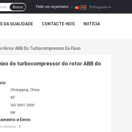
Pedir um orçamento
Busca
|
Portuguese
E DA QUALIDADE
CONTACTE-NOS
NOTÍCIA
Do Rotor ABB Do Turbocompressor Do Fluxo
 eixo do turbocompressor do rotor ABB do
uto:
Chongqing, China
BF
ISO 9001:2000
RR
amento e Envio:
em mínima:
1