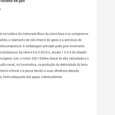
 turbina de gás
o
e na turbina do misturado-fluxo da único-fase e no compressor
adota o rolamento de rolo interno do apoio e a estrutura de
turbocompressor. A embalagem principal pode girar livremente
bocompressor da série é 0.6-2.5m3/s, escala 1.5-3.0 da relação
 cooperar com o motor 250-1500kw diesel de alta velocidade e o
o naval, na locomotiva, na produção de eletricidade da terra
terno e litoral e à pesca devido a suas eficiência elevada,
de, fonte adequada das peças sobresselentes.