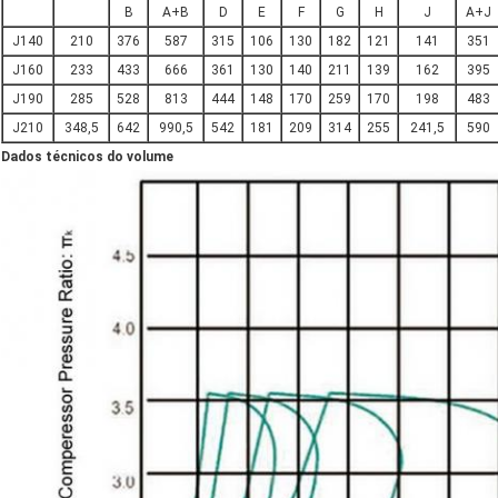
B
A+B
D
E
F
G
H
J
A+J
J140
210
376
587
315
106
130
182
121
141
351
J160
233
433
666
361
130
140
211
139
162
395
J190
285
528
813
444
148
170
259
170
198
483
J210
348,5
642
990,5
542
181
209
314
255
241,5
590
Dados técnicos do volume